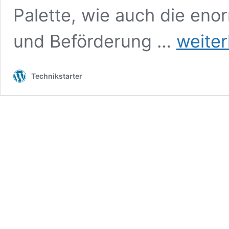
Palette, wie auch die eno
H1
und Beförderung …
weiter
Paletten
–
Europäischer
Technikstarter
Qualitätsstanda