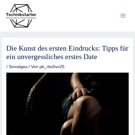
Zum
Main
Inhalt
springen
Men
Die Kunst des ersten Eindrucks: Tipps für
ein unvergessliches erstes Date
/
Sonstiges
/ Von
pb_rbo5vv25