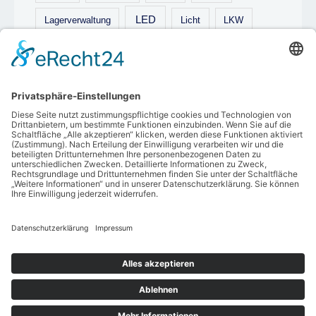
LED
Lagerverwaltung
Licht
LKW
Logistik
Luxus
medizin
Palette
prüfung
reinigung
Putz
Reiniger
Technik
Renovieren
Schulausstattung
Treppen
tischplatte
Trampolin
Treppe
trockeneis
umzug
Verpackung
Video
Wohnung
Yacht
Zutrittskontrolle
Copyright © 2026 Technikstarter