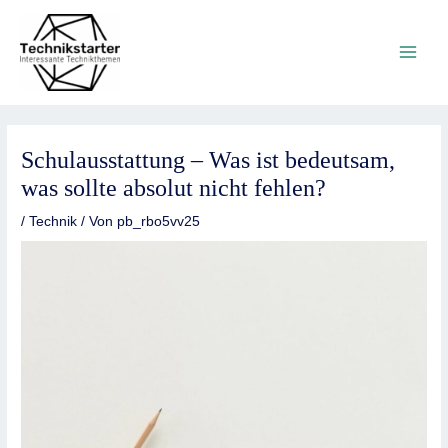
Zum
Main
Inhalt
springen
Men
Schulausstattung – Was ist bedeutsam,
was sollte absolut nicht fehlen?
/
Technik
/ Von
pb_rbo5vv25