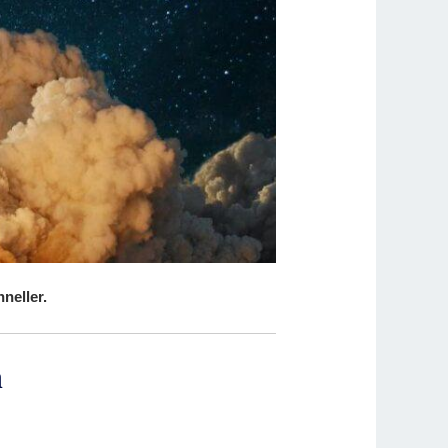
neller.
n