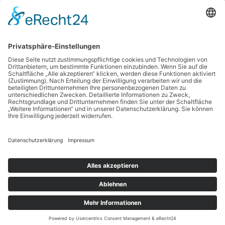
Rammschutzpoller
Transport
/
pb_rbo5vv25
Informieren Sie sich detaillierter zum Thema, indem Sie
folgende Beiträge aufrufen: Rammschutzpoller – damit ist die
Sicherheit perfekt Unterschiede beim Rammschutzpoller
Weiterlesen »
Copyright © 2026 Technikstarter