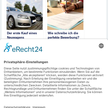
Der erste Kauf eines
Wie schreibe ich die
Neuwagens
perfekte Bewerbung?
Tipps für den
erfolgreichen Einstieg
ins Berufsleben
Digitale Tools
revolutionieren die
Fahrzeugbewertung –
Transparenz trifft
Präzision
←
Vorheriger Beitrag
Nächster Beitrag
→