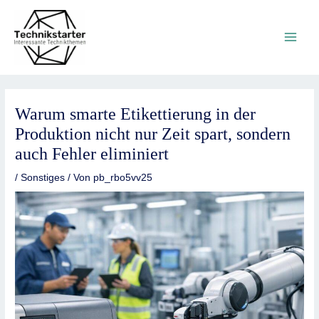
Zum
Main
Inhalt
springen
Men
Warum smarte Etikettierung in der
Produktion nicht nur Zeit spart, sondern
auch Fehler eliminiert
/
Sonstiges
/ Von
pb_rbo5vv25