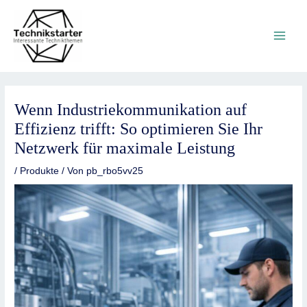
Zum
Main
Inhalt
springen
Men
Wenn Industriekommunikation auf
Effizienz trifft: So optimieren Sie Ihr
Netzwerk für maximale Leistung
/
Produkte
/ Von
pb_rbo5vv25