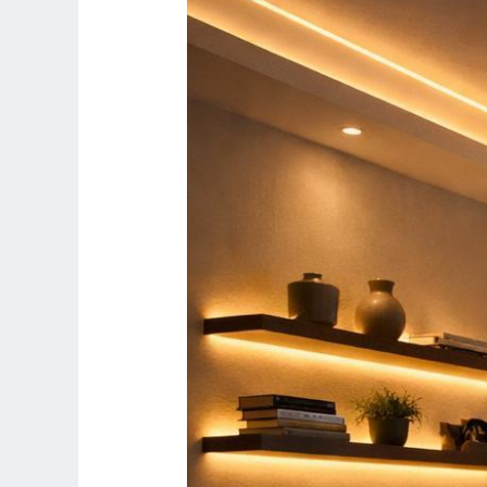
leuchten:
Was
Sie
bei
Niederspannungs-
Beleuchtungssystemen
wirklich
wissen
müssen