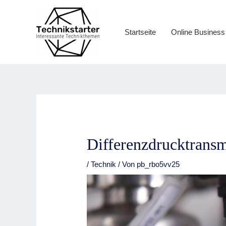
Zum
Inhalt
springen
Startseite
Online Business
Differenzdrucktransmi
/
Technik
/ Von
pb_rbo5vv25