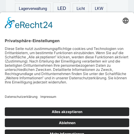
LED
Lagerverwaltung
Licht
LKW
Logistik
Luxus
medizin
Palette
prüfung
reinigung
Putz
Reiniger
Technik
Renovieren
Schulausstattung
Treppen
tischplatte
Trampolin
Treppe
trockeneis
umzug
Verpackung
Video
Wohnung
Yacht
Zutrittskontrolle
Copyright © 2026 Technikstarter