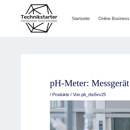
Zum
Inhalt
springen
Startseite
Online Business
pH-Meter: Messgerät
/
Produkte
/ Von
pb_rbo5vv25