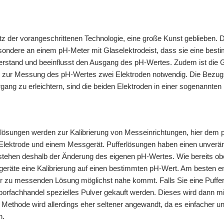
otz der vorangeschrittenen Technologie, eine große Kunst geblieben. D
esondere an einem pH-Meter mit Glaselektrodeist, dass sie eine bes
rstand und beeinflusst den Ausgang des pH-Wertes. Zudem ist die G
 zur Messung des pH-Wertes zwei Elektroden notwendig. Die Bezug
ng zu erleichtern, sind die beiden Elektroden in einer sogenannten 
rlösungen werden zur Kalibrierung von Messeinrichtungen, hier dem 
 Elektrode und einem Messgerät. Pufferlösungen haben einen unverä
stehen deshalb der Änderung des eigenen pH-Wertes. Wie bereits obe
eräte eine Kalibrierung auf einen bestimmten pH-Wert. Am besten en
er zu messenden Lösung möglichst nahe kommt. Falls Sie eine Puffer
orfachhandel spezielles Pulver gekauft werden. Dieses wird dann mit 
Methode wird allerdings eher seltener angewandt, da es einfacher und 
n.