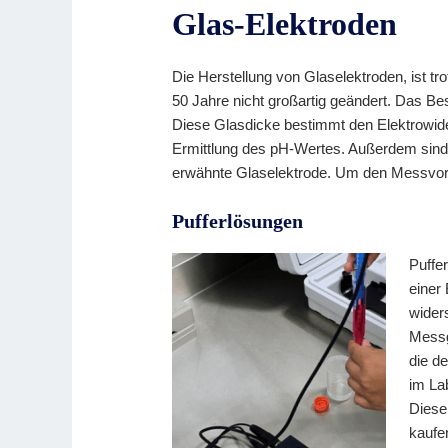
Glas-Elektroden
Die Herstellung von Glaselektroden, ist tr
50 Jahre nicht großartig geändert. Das B
Diese Glasdicke bestimmt den Elektrowide
Ermittlung des pH-Wertes. Außerdem sind
erwähnte Glaselektrode. Um den Messvorga
Pufferlösungen
Puffe
einer
wider
Messg
die d
im Lab
Diese 
kaufe