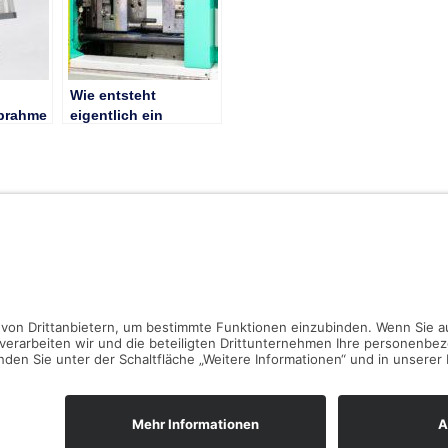
Wie entsteht
prahme
eigentlich ein
Ansteckbutton?!